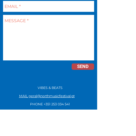
SEND
VIBES & BEATS
MAIL geral@northmusicfestival.pt
​
PHONE
+351 253 034 541
SUBSCRIBE NEWSLETTER