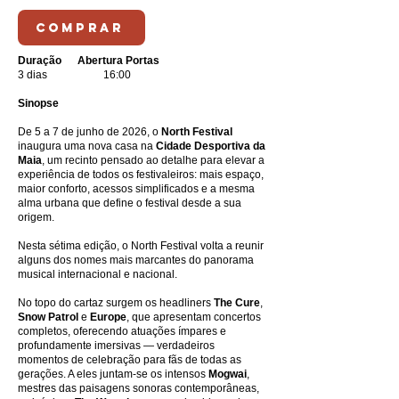
COMPRAR
Duração
Abertura Portas
3 dias 16:00
Sinopse
De 5 a 7 de junho de 2026, o
North Festival
inaugura uma nova casa na
Cidade Desportiva da
Maia
, um recinto pensado ao detalhe para elevar a
experiência de todos os festivaleiros: mais espaço,
maior conforto, acessos simplificados e a mesma
alma urbana que define o festival desde a sua
origem.
Nesta sétima edição, o North Festival volta a reunir
alguns dos nomes mais marcantes do panorama
musical internacional e nacional.
No topo do cartaz surgem os headliners
The Cure
,
Snow Patrol
e
Europe
, que apresentam concertos
completos, oferecendo atuações ímpares e
profundamente imersivas — verdadeiros
momentos de celebração para fãs de todas as
gerações. A eles juntam-se os intensos
Mogwai
,
mestres das paisagens sonoras contemporâneas,