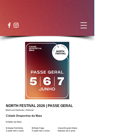
NORTH FESTIVAL 2026 | PASSE GERAL
Música & Festivais | Festival
Cidade Desportiva da Maia
Estádio da Maia
Entrada Permitida
Bilhete Pago
Classificação Etária
A partir dos 6 anos
A partir dos 6 anos
Maiores de 6 anos