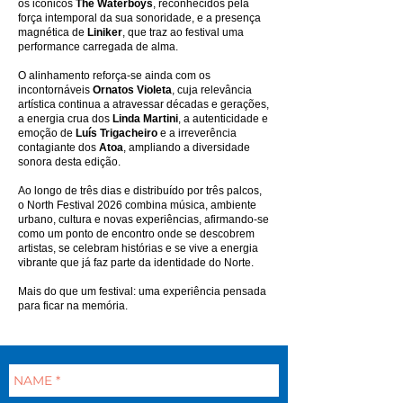
os icónicos
The Waterboys
, reconhecidos pela
força intemporal da sua sonoridade, e a presença
magnética de
Liniker
, que traz ao festival uma
performance carregada de alma.
O alinhamento reforça-se ainda com os
incontornáveis
Ornatos Violeta
, cuja relevância
artística continua a atravessar décadas e gerações,
a energia crua dos
Linda Martini
, a autenticidade e
emoção de
Luís Trigacheiro
e a irreverência
contagiante dos
Atoa
, ampliando a diversidade
sonora desta edição.
Ao longo de três dias e distribuído por três palcos,
o North Festival 2026 combina música, ambiente
urbano, cultura e novas experiências, afirmando-se
como um ponto de encontro onde se descobrem
artistas, se celebram histórias e se vive a energia
vibrante que já faz parte da identidade do Norte.
Mais do que um festival: uma experiência pensada
para ficar na memória.