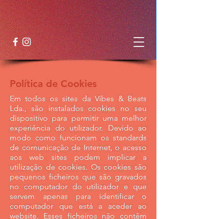
Política de Cookies
Em todos os sites da Vibes & Beats
Lda., são instalados cookies no seu
dispositivo para permitir uma melhor
experiência do utilizador. Devido ao
modo como funcionam os standards
de comunicação de Internet, o acesso
aos web sites podem implicar a
utilização de cookies. Os cookies são
pequenos ficheiros que são gravados
no computador do utilizador e que
servem apenas para identificar o
computador que está a aceder ao
website. Esses ficheiros não contêm