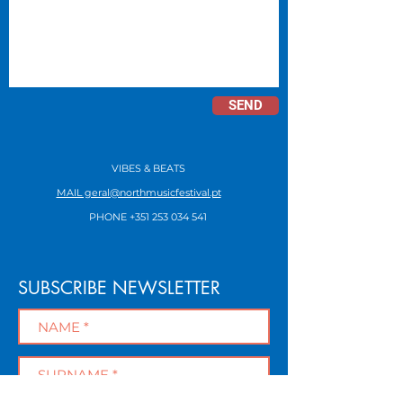
SEND
VIBES & BEATS
MAIL geral@northmusicfestival.pt
​
PHONE
+351 253 034 541
SUBSCRIBE NEWSLETTER