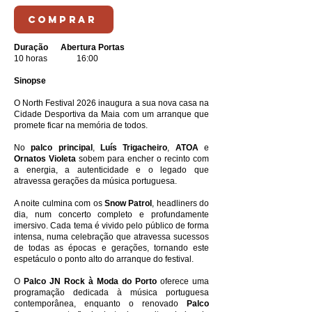
COMPRAR
Duração
Abertura Portas
10 horas 16:00
Sinopse
O North Festival 2026 inaugura a sua nova casa na
Cidade Desportiva da Maia com um arranque que
promete ficar na memória de todos.
No
palco principal
,
Luís Trigacheiro
,
ATOA
e
Ornatos Violeta
sobem para encher o recinto com
a energia, a autenticidade e o legado que
atravessa gerações da música portuguesa.
A noite culmina com os
Snow Patrol
, headliners do
dia, num concerto completo e profundamente
imersivo. Cada tema é vivido pelo público de forma
intensa, numa celebração que atravessa sucessos
de todas as épocas e gerações, tornando este
espetáculo o ponto alto do arranque do festival.
O
Palco JN Rock à Moda do Porto
oferece uma
programação dedicada à música portuguesa
contemporânea, enquanto o renovado
Palco