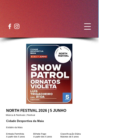
NORTH FESTIVAL 2026 | 5 JUNHO
Música & Festivais | Festival
Cidade Desportiva da Maia
Estádio da Maia
Entrada Permitida
Bilhete Pago
Classificação Etária
A partir dos 6 anos
A partir dos 6 anos
Maiores de 6 anos